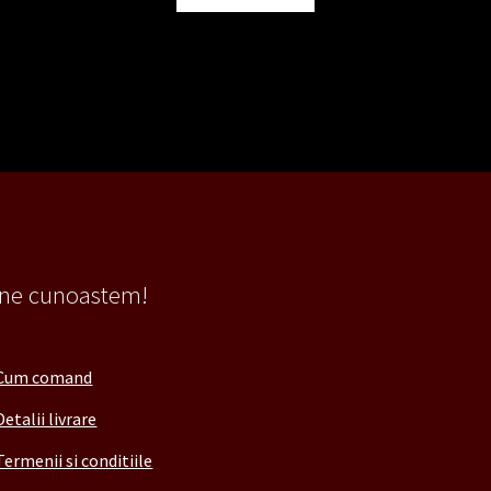
fost:
12,10 lei.
30,25 lei.
 ne cunoastem!
Cum comand
Detalii livrare
Termenii si conditiile