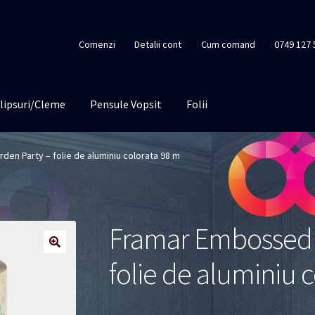
Comenzi
Detalii cont
Cum comand
0749 127 
lipsuri/Cleme
Pensule Vopsit
Folii
en Party – folie de aluminiu colorata 98 m
Framar Embossed R
folie de aluminiu 