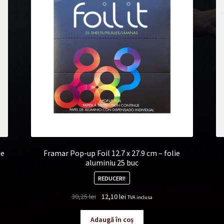
de
Framar Pop-up Foil 12.7 x 27.9 cm – folie
aluminiu 25 buc
REDUCERI!
Prețul
Prețul
30,25
lei
12,10
lei
TVA inclusa
inițial
curent
a
este:
Adaugă în coș