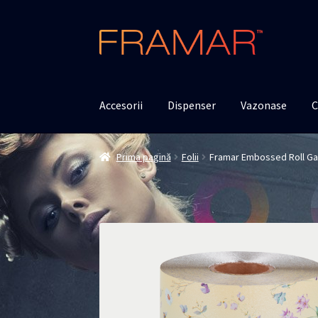
Sari
Sari
la
la
navigare
conținut
Accesorii
Dispenser
Vazonase
C
Prima pagină
Folii
Framar Embossed Roll Gard