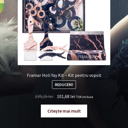
Framar Holi Yay Kit – Kit pentru vopsit
REDUCERI!
Prețul
Prețul
139,15
lei
101,68
lei
TVA inclusa
inițial
curent
a
este:
Citește mai mult
fost:
101,68 lei.
139,15 lei.