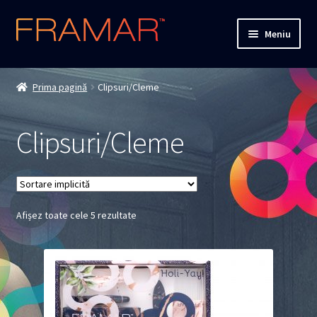
Sari
Sari
Meniu
la
la
navigare
conținut
Cum comand
Prima pagină
Clipsuri/Cleme
Detalii livrare
Clipsuri/Cleme
Termenii si conditiile
Confidentialitate
Afișez toate cele 5 rezultate
Solutionarea Online a Litigiilor
ANPC
ANPC – SAL