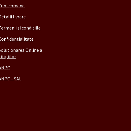
Cum comand
Detalii livrare
Termenii si conditiile
Confidentialitate
Solutionarea Online a
Litigiilor
ANPC
ANPC – SAL