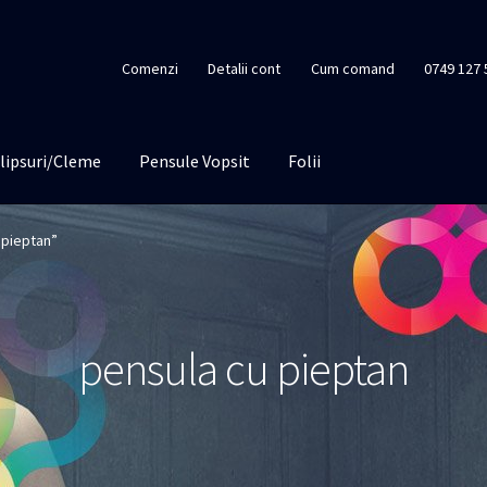
Comenzi
Detalii cont
Cum comand
0749 127 
lipsuri/Cleme
Pensule Vopsit
Folii
 pieptan”
pensula cu pieptan