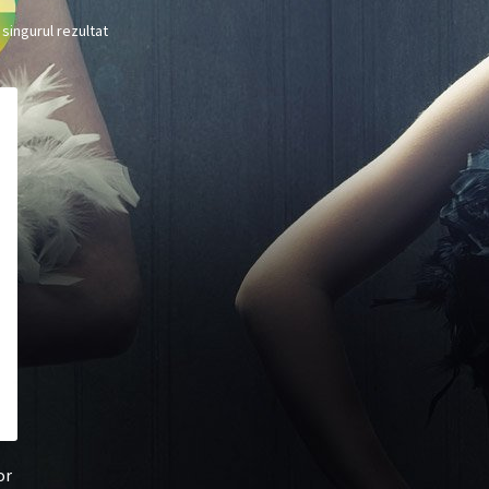
 singurul rezultat
or