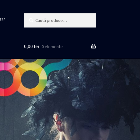
Caută
Caută
533
după:
0,00
lei
0 elemente