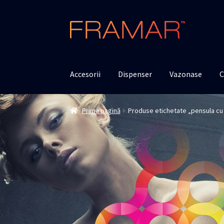
Sari
Sari
la
la
navigare
conținut
Accesorii
Dispenser
Vazonase
C
Prima pagină
Produse etichetate „pensula cu